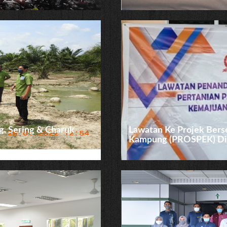
. Sering & Charuk
Lawatan Ke Projek Ber
Kampung (PROSPEK) Di K