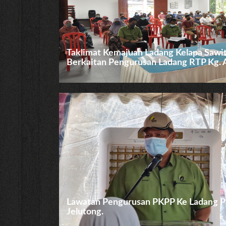
Taklimat Kemajuan Ladang Kelapa Sawit
Berkaitan Pengurusan Ladang RTP Kg. 
Lawatan Pengurusan PKPP Ke Ladang Pa
Jelutong.