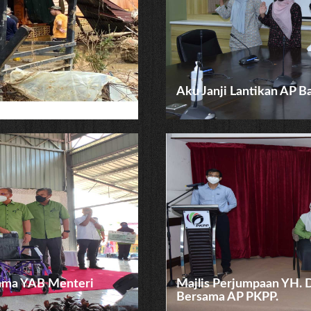
Aku Janji Lantikan AP B
sama YAB Menteri
Majlis Perjumpaan YH. 
Bersama AP PKPP.