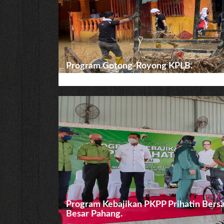
Program Gotong-Royong KPLB.
Program Kebajikan PKPP Prihatin Ber
Besar Pahang.