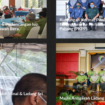
Kunjungan Hormat Pihak
 & Perbincangan Isu
Terengganu Ke Perbada
Awah Bera.
Pahang (PKPP).
loh Hinai & Ladang Sri
Majlis Anugerah Ladang