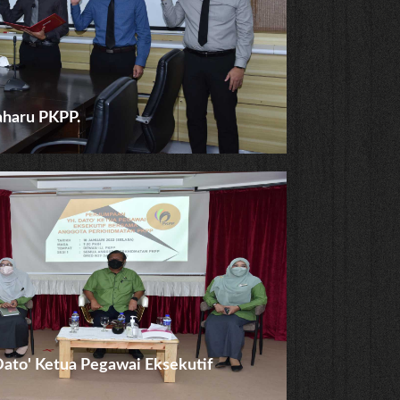
aharu PKPP.
Dato' Ketua Pegawai Eksekutif