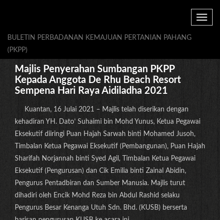
Toggle
navig
BULETIN PERBADANAN KEMAJUAN PERTANIAN PAHANG
(PKPP)
Majlis Penyerahan Sumbangan PKPP
Kepada Anggota De Rhu Beach Resort
Sempena Hari Raya Aidiladha 2021
Kuantan, 16 Julai 2021 – Majlis telah diserikan dengan
kehadiran YH. Dato’ Suhaimi bin Mohd Yunus, Ketua Pegawai
Eksekutif diiringi Puan Hajah Sarwah binti Mohamed Jusoh,
Timbalan Ketua Pegawai Eksekutif (Pembangunan), Puan Hajah
Sharifah Norjannah binti Syed Agil, Timbalan Ketua Pegawai
Eksekutif (Pengurusan) dan Cik Emilia binti Zainal Abidin,
Pengurus Pentadbiran dan Sumber Manusia. Majlis turut
dihadiri oleh Encik Mohd Reza bin Abdul Rashid selaku
Pengurus Besar Kenanga Utuh Sdn. Bhd. (KUSB) berserta