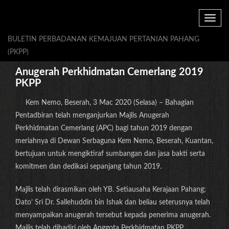
Toggle
navig
BULETIN PERBADANAN KEMAJUAN PERTANIAN PAHANG
(PKPP)
Anugerah Perkhidmatan Cemerlang 2019
PKPP
Kem Nemo, Beserah, 3 Mac 2020 (Selasa) – Bahagian
Pentadbiran telah menganjurkan Majlis Anugerah
Perkhidmatan Cemerlang (APC) bagi tahun 2019 dengan
meriahnya di Dewan Serbaguna Kem Nemo, Beserah, Kuantan,
bertujuan untuk mengiktiraf sumbangan dan jasa bakti serta
komitmen dan dedikasi sepanjang tahun 2019.
Majlis telah dirasmikan oleh YB. Setiausaha Kerajaan Pahang;
Dato’ Sri Dr. Sallehuddin bin Ishak dan beliau seterusnya telah
menyampaikan anugerah tersebut kepada penerima anugerah.
Majlis telah dihadiri oleh Anggota Perkhidmatan PKPP.