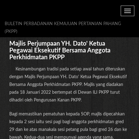
Toggle
navig
BULETIN PERBADANAN KEMAJUAN PERTANIAN PAHANG
(PKPP)
Majlis Perjumpaan YH. Dato' Ketua
Pegawai Eksekutif Bersama Anggota
Perkhidmatan PKPP
Kesinambungan tradisi pada setiap awal tahun diteruskan
dengan Majlis Perjumpaan YH. Dato' Ketua Pegawai Eksekutif
Bersama Anggota Perkhidmatan PKPP. Majlis yang diadakan
pada 18 Januari 2022 bertempat di Dewan ILI PKPP turut
dihadiri oleh Pengurusan Kanan PKPP.
Bagi memastikan pematuhan kepada SOP, majlis dipecahkan
kepada 2 sesi iaitu sesi pagi bagi anggota perkhidmatan gred
29 dan ke atas manakala sesi petang pula bagi gred 26 dan ke
bawah. Kedua-dua sesi mempunyai agenda yang sama.