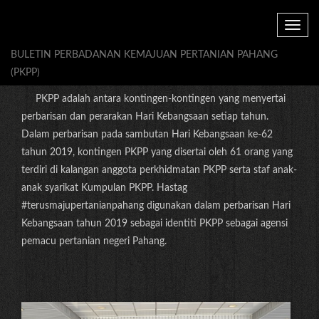
Toggle
navig
BULETIN PERBADANAN KEMAJUAN PERTANIAN PAHANG
Sambutan Hari Kemerdekaan Ke-62
(PKPP)
PKPP adalah antara kontingen-kontingen yang menyertai
perbarisan dan perarakan Hari Kebangsaan setiap tahun.
Dalam perbarisan pada sambutan Hari Kebangsaan ke-62
tahun 2019, kontingen PKPP yang disertai oleh 61 orang yang
terdiri di kalangan anggota perkhidmatan PKPP serta staf anak-
anak syarikat Kumpulan PKPP. Hastag
#terusmajupertanianpahang digunakan dalam perbarisan Hari
Kebangsaan tahun 2019 sebagai identiti PKPP sebagai agensi
pemacu pertanian negeri Pahang.