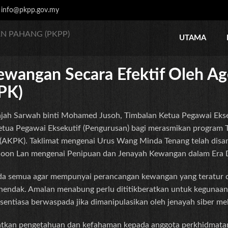
:
info@pkpp.gov.my
N PAHANG (PKPP)
UTAMA
ewangan Secara Efektif Oleh Ag
PK)
 Sarwah binti Mohamed Jusoh, Timbalan Ketua Pegawai Ekseku
 Ketua Pegawai Eksekutif (Pengurusan) bagi merasmikan program
 (AKPK). Taklimat mengenai Urus Wang Minda Tenang telah dis
Soon Lan mengenai Penipuan dan Jenayah Kewangan dalam Era Di
da semua agar mempunyai perancangan kewangan yang teratur 
hendak. Amalan menabung perlu dititikberatkan untuk kegunaa
u, sentiasa berwaspada jika dimanipulasikan oleh jenayah siber me
ngkatkan pengetahuan dan kefahaman kepada anggota perkhidma