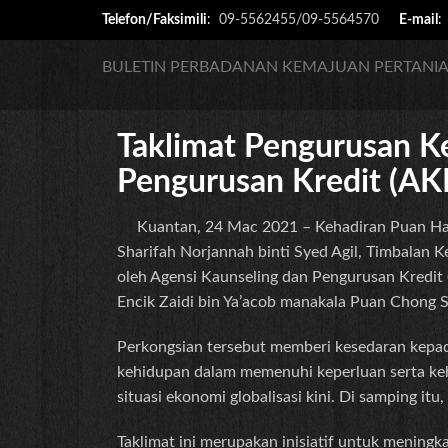
Telefon/Faksimili
:
09-5562455/09-5564570
E-mail
BULETIN PERBADANAN KEMAJUAN PERTANIA
Taklimat Pengurusan K
Pengurusan Kredit (AK
Kuantan, 24 Mac 2021 – Kehadiran Puan Hajah
Sharifah Norjannah binti Syed Agil, Timbalan
oleh Agensi Kaunseling dan Pengurusan Kredit
Encik Zaidi bin Ya’acob manakala Puan Chong 
Perkongsian tersebut memberi kesedaran kepa
kehidupan dalam memenuhi keperluan serta ke
situasi ekonomi globalisasi kini. Di samping it
Taklimat ini merupakan inisiatif untuk meni